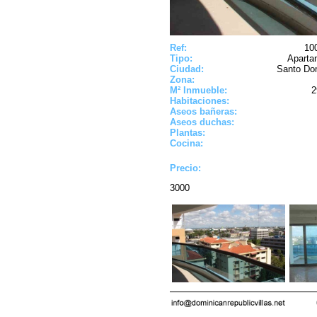
Ref:
10
Tipo:
Aparta
Ciudad:
Santo Do
Zona:
M² Inmueble:
2
Habitaciones:
Aseos bañeras:
Aseos duchas:
Plantas:
Cocina:
Precio:
3000