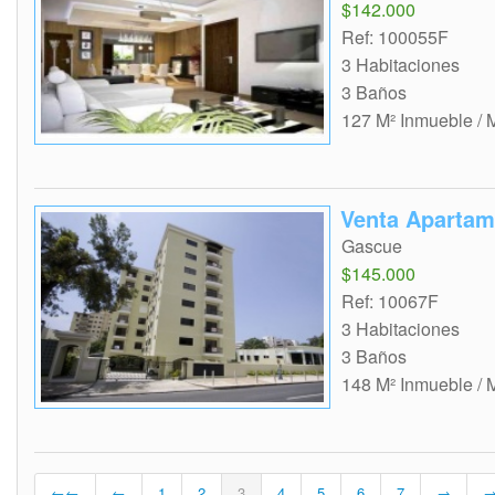
$142.000
Ref: 100055F
3 Habitaciones
3 Baños
127 M² Inmueble / 
Venta Aparta
Gascue
$145.000
Ref: 10067F
3 Habitaciones
3 Baños
148 M² Inmueble / 
←←
←
1
2
3
4
5
6
7
→