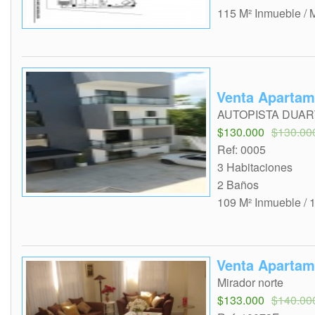
115 M² Inmueble / 
Venta Apartam
AUTOPISTA DUA
$130.000
$130.00
Ref: 0005
3 Habitaciones
2 Baños
109 M² Inmueble / 
Venta Aparta
Mirador norte
$133.000
$140.00