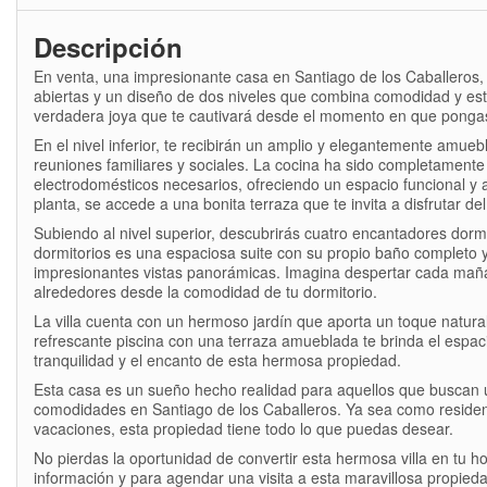
Descripción
En venta, una impresionante casa en Santiago de los Caballeros,
abiertas y un diseño de dos niveles que combina comodidad y est
verdadera joya que te cautivará desde el momento en que pongas 
En el nivel inferior, te recibirán un amplio y elegantemente amue
reuniones familiares y sociales. La cocina ha sido completament
electrodomésticos necesarios, ofreciendo un espacio funcional 
planta, se accede a una bonita terraza que te invita a disfrutar de
Subiendo al nivel superior, descubrirás cuatro encantadores dormi
dormitorios es una espaciosa suite con su propio baño completo 
impresionantes vistas panorámicas. Imagina despertar cada maña
alrededores desde la comodidad de tu dormitorio.
La villa cuenta con un hermoso jardín que aporta un toque natura
refrescante piscina con una terraza amueblada te brinda el espaci
tranquilidad y el encanto de esta hermosa propiedad.
Esta casa es un sueño hecho realidad para aquellos que buscan u
comodidades en Santiago de los Caballeros. Ya sea como residenc
vacaciones, esta propiedad tiene todo lo que puedas desear.
No pierdas la oportunidad de convertir esta hermosa villa en tu 
información y para agendar una visita a esta maravillosa propieda