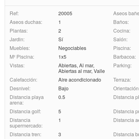
Ref:
20005
Aseos bañe
Aseos duchas:
1
Baños:
Plantas:
2
Cocina:
Jardin:
Sí
Salón:
Muebles:
Negociables
Piscina:
M² Piscina:
1x5
Barbacoa:
Vistas:
Abiertas, Al mar,
Parking:
Abiertas al mar, Valle
Calefacción:
Aire acondicionado
Terraza:
Desnivel:
Bajo
Orientación
Distancia playa
0.5
Distancia p
arena:
Distancia golf:
5
Distancia p
Distancia
1
Distancia a
supermercado:
Distancia tren:
3
Distancia b